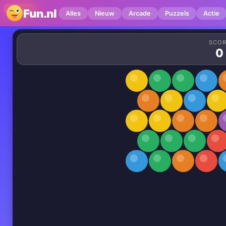
3D GAME
Fun.nl
Alles
Nieuw
Arcade
Puzzels
Actie
SCO
0