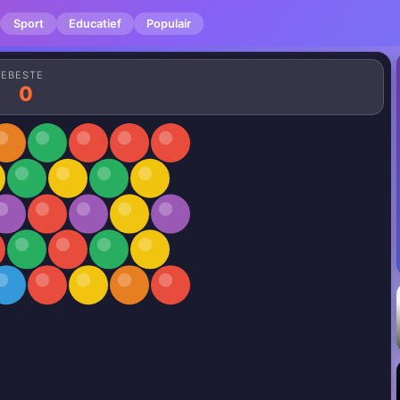
Sport
Educatief
Populair
RE
BESTE
0