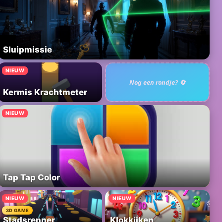
Sluipmissie
NIEUW
Nog een rondje? 🔄
Kermis Krachtmeter
NIEUW
Tap Tap Color
NIEUW
NIEUW
3D GAME
Stadsrenner
Klokkijken