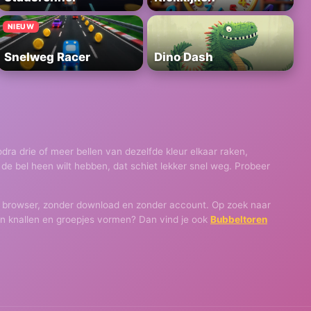
NIEUW
Snelweg Racer
Dino Dash
dra drie of meer bellen van dezelfde kleur elkaar raken,
de bel heen wilt hebben, dat schiet lekker snel weg. Probeer
 je browser, zonder download en zonder account. Op zoek naar
van knallen en groepjes vormen? Dan vind je ook
Bubbeltoren