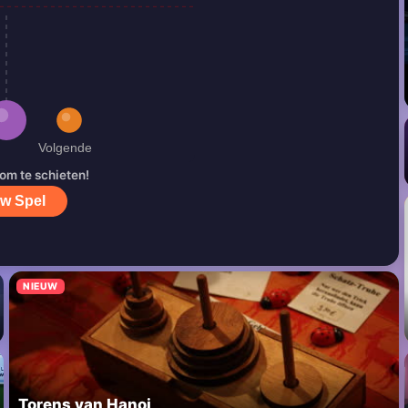
 om te schieten!
w Spel
NIEUW
Torens van Hanoi