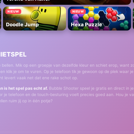
NIEUW
NIEUW
Doodle Jump
Hexa Puzzle
HIETSPEL
 bellen. Mik op een groepje van dezelfde kleur en schiet erop, want zo
klik je om te vuren. Op je telefoon tik je gewoon op de plek waar je 
t levert vaak net dat ene rake schot op.
 is het spel pas echt af.
Bubble Shooter speel je gratis en direct in
oor je telefoon en de touch-besturing voelt precies goed aan. Hou je 
llen ruim jij op in één potje?