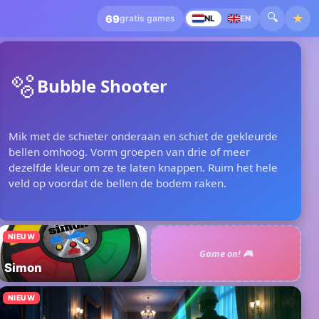
🔍
★
69
gratis games
NL
EN
🫧
Bubble Shooter
Mik met de schieter onderaan en schiet de gekleurde
bellen omhoog. Vorm groepen van drie of meer
dezelfde kleur om ze te laten knappen. Ruim het hele
veld op voordat de bellen de bodem raken.
NIEUW
Game on! 🎮
Simon
NIEUW