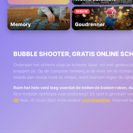
NIEUW
Memory
Goudrenner
BUBBLE SHOOTER, GRATIS ONLINE SC
Onderaan het scherm staat je schieter klaar, vol met gekleurde
knappen ze. Op de computer beweeg je de muis om te richten en 
steeds een mooie hoek te vinden, want kaatsen tegen de zijkan
Ruim het hele veld leeg voordat de bellen de bodem raken, dan
fijne mobiele spelletjes voor onderweg? Dit spel is gemaakt v
3D
leuk, of struin door onze andere
puzzelspellen
. Hoeveel be