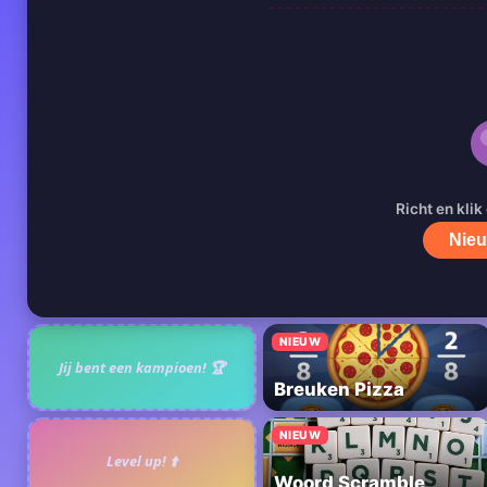
Richt en klik
Nieu
NIEUW
Jij bent een kampioen! 🏆
Breuken Pizza
NIEUW
Level up! ⬆️
Woord Scramble