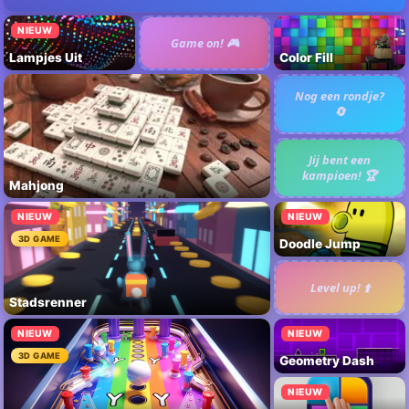
NIEUW
Game on! 🎮
Lampjes Uit
Color Fill
Nog een rondje?
🔄
Jij bent een
kampioen! 🏆
Mahjong
NIEUW
NIEUW
3D GAME
Doodle Jump
Level up! ⬆️
Stadsrenner
NIEUW
NIEUW
3D GAME
Geometry Dash
NIEUW