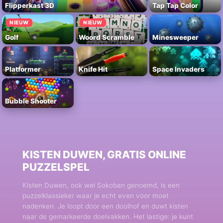
Flipperkast 3D
Tap Tap Color
NIEUW
NIEUW
Golf
Woord Scramble
Minesweeper
Platformer
Knife Hit
Space Invaders
Bubble Shooter
KISTEN DUWEN, GRATIS ONLINE
PUZZELSPEL
Kisten Duwen, ook wel Sokoban genoemd, is een
puzzelklassieker waar je echt even voor moet
nadenken. Je loopt door een doolhof en duwt kisten
naar de gemarkeerde doelvakken. Het lastige: je kunt