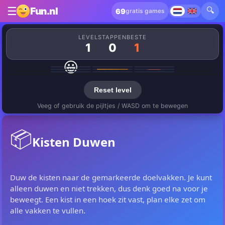
☰
🔍
Fun.nl
69
gratis games
LEVEL
STAPPEN
BESTE
1
0
1
😀
Reset level
Veeg of gebruik de pijltjes / WASD om te bewegen
📦
Kisten Duwen
Duw de kisten naar de gemarkeerde doelvakken. Je kunt
alleen duwen en niet trekken, dus denk goed na voor je
beweegt. Een kist in een hoek zit vast, plan elke zet om
alle vakken te vullen.